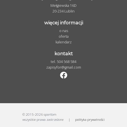
Mełgiewska 16D
20-234 Lublin
więcej informacji
o nas
oferta
kalendarz
kontakt
tel. 504 568 584
zapisyfor@gmail.com
© 2015-2026 sportbm
wszystkie prawa zastrzeżone
polityka prywatności