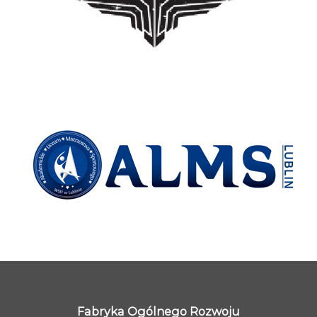
Fabryka Ogólnego Rozwoju