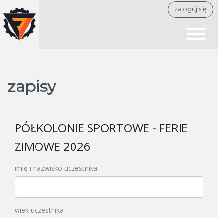
zaloguj się
zapisy